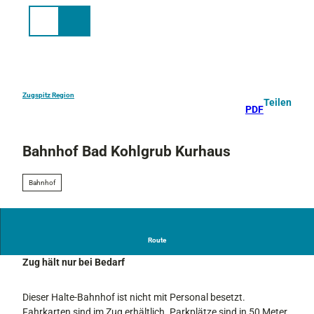
Z
u
Suche
Menü
m
I
n
h
a
Zugspitz Region
Teilen
PDF
l
t
Bahnhof Bad Kohlgrub Kurhaus
Bahnhof
Route
Unbesetzter Bahnhof mit Holzunterstand/Wartehäuschen -
Zug hält nur bei Bedarf
Dieser Halte-Bahnhof ist nicht mit Personal besetzt.
Fahrkarten sind im Zug erhältlich. Parkplätze sind in 50 Meter