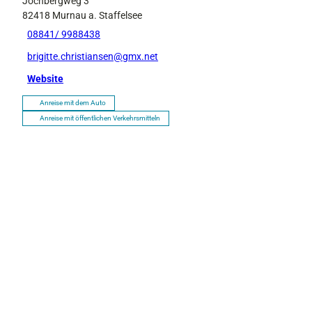
Jochbergweg 3
82418
Murnau a. Staffelsee
08841/ 9988438
brigitte.christiansen@gmx.net
Website
Anreise mit dem Auto
Anreise mit öffentlichen Verkehrsmitteln