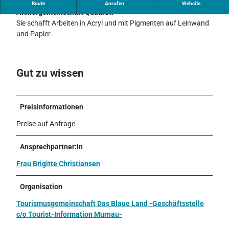
Brigitte Christiansen hat seit 2021 ihr eigenes Atelier in der
Route
Anrufen
Website
Ateliergemeinschaft Quadrat.
Sie schafft Arbeiten in Acryl und mit Pigmenten auf Leinwand
und Papier.
Gut zu wissen
Preisinformationen
Preise auf Anfrage
Ansprechpartner:in
Frau Brigitte Christiansen
Organisation
Tourismusgemeinschaft Das Blaue Land -Geschäftsstelle
c/o Tourist-Information Murnau-