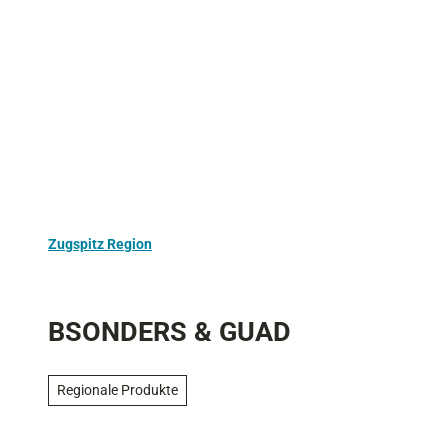
Z
Aktivurlaub
Kultur
Ausflugstipps
u
m
I
n
h
a
l
t
Zugspitz Region
BSONDERS & GUAD
Regionale Produkte