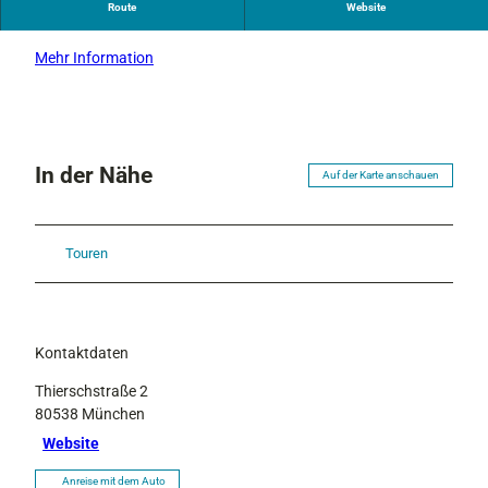
Route
Website
o
Mit gültiger Grainauer Gästecard kostenfrei
Mehr Information
In der Nähe
Auf der Karte anschauen
Touren
Kontaktdaten
Thierschstraße 2
80538
München
Website
Anreise mit dem Auto