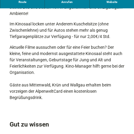
Viermal täglich und 365 Tage im Jahr genießen Besucher
Route
Anrufen
Website
e
bestes Bild und besten Ton in angenehmen und einzigartigem
p
Ambiente!
o
n
Im Kinosaal locken unter Anderem Kuschelsitze (ohne
i
Zwischenlehne) und für Autos stehen mehr als genug
t
Tiefgaragenplätze zur Verfügung - für nur 2,00€/4 Std.
S
Aktuelle Filme aussuchen oder für eine Feier buchen? Der
e
kleine, feine und modernst ausgestattete Kinosaal steht auch
e
für Veranstaltungen, Geburtstage für Jung und Alt und
f
Feierlichkeiten zur Verfügung. Kino-Manager hilft gerne bei der
e
Organisation.
l
d
Gäste aus Mittenwald, Krün und Wallgau erhalten beim
K
vorzeigen der AlpenweltCard einen kostenlosen
i
Begrüßungsdrink.
n
o
s
a
Gut zu wissen
a
l