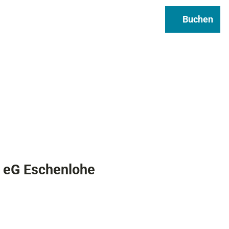
Regional & Genuss
Infos
Buchen
Suche
s eG Eschenlohe