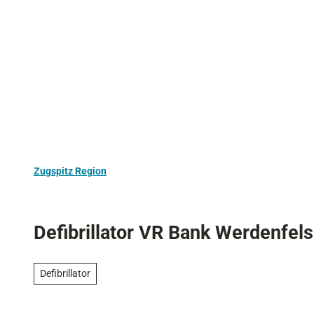
Z
Aktivurlaub
Kultur
Ausflugstipps
u
m
I
n
h
a
l
t
Zugspitz Region
Defibrillator VR Bank Werdenfel
Defibrillator