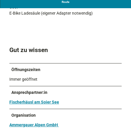
Die Ladesäule befindet sich beim Fischerhäusl am Soier
Route
See.
E-Bike Ladesäule (eigener Adapter notwendig)
Gut zu wissen
Öffnungszeiten
Immer geöffnet
Ansprechpartner:in
Fischerhäusl am Soier See
Organisation
Ammergauer Alpen GmbH