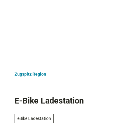
Z
Aktivurlaub
Kultur
Ausflugstipps
u
m
I
n
h
a
l
t
Zugspitz Region
E-Bike Ladestation
eBike Ladestation