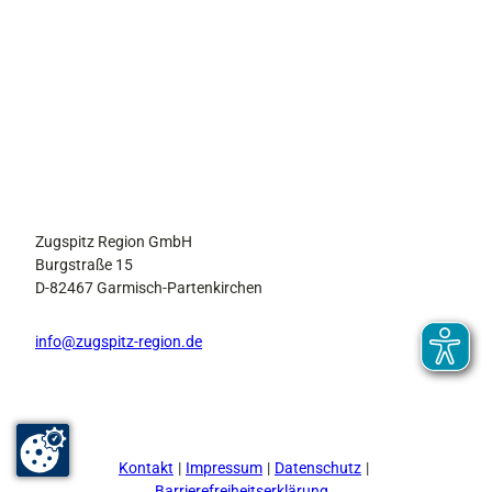
i
e
R
e
g
G
i
a
o
s
n
t
Zugs
pitz R
g
egion
Zugspitz Region GmbH
Gmb
e
H, Phi
lipp G
Burgstraße 15
üllan
b
d |
D-82467 Garmisch-Partenkirchen
CC-B
e
Y-NC
-ND
r
info@zugspitz-region.de
&
P
r
I
F
Y
P
P
e
n
a
o
i
o
s
s
c
u
n
d
t
e
t
t
c
s
Kontakt
Impressum
Datenschutz
a
b
u
e
a
e
g
o
b
r
s
Barrierefreiheitserklärung