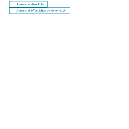
Anreise mit dem Auto
Anreise mit öffentlichen Verkehrsmitteln
P
r
o