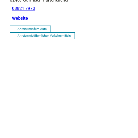
82467
Garmisch-Partenkirchen
08821 7970
Website
Anreise mit dem Auto
Anreise mit öffentlichen Verkehrsmitteln