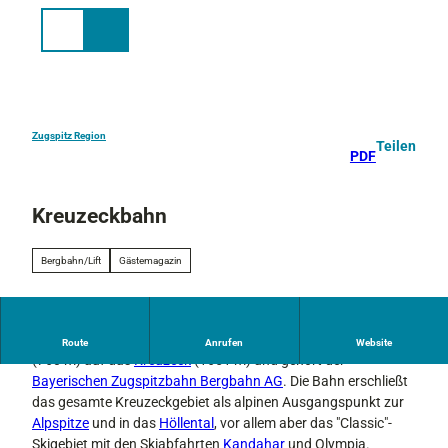
Z
u
Suche
Menü
m
I
n
h
a
Zugspitz Region
Teilen
PDF
l
t
Kreuzeckbahn
Bergbahn/Lift
Gästemagazin
Die
Kreuzeckbahn
bringt Sie von
Garmisch-Partenkirchen
Route
Anrufen
Website
(760 m) auf das
Kreuzeck
(1651 m) und gehört der
Bayerischen Zugspitzbahn Bergbahn AG
. Die Bahn erschließt
das gesamte Kreuzeckgebiet als alpinen Ausgangspunkt zur
Alpspitze
und in das
Höllental
, vor allem aber das "Classic"-
Skigebiet mit den Skiabfahrten
Kandahar
und Olympia.