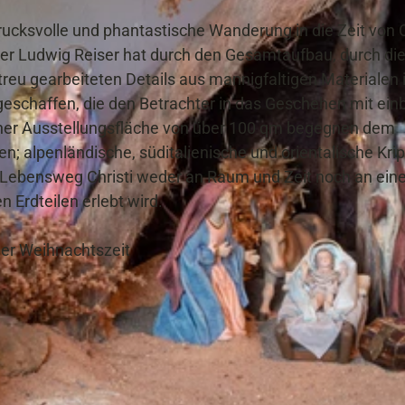
rucksvolle und phantastische Wanderung in die Zeit von C
er Ludwig Reiser hat durch den Gesamtaufbau, durch di
eu gearbeiteten Details aus mannigfaltigen Materialen 
geschaffen, die den Betrachter in das Geschehen mit ein
 einer Ausstellungsfläche von über 100 qm begegnen dem
n; alpenländische, süditalienische und orientalische Kri
r Lebensweg Christi weder an Raum und Zeit noch an ein
 Erdteilen erlebt wird.
der Weihnachtszeit