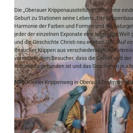
Die „Oberauer Krippenausstellung“ zeigt eine eind
Geburt zu Stationen seine Lebens. Der Krippenbau
Harmonie der Farben und Formen und die naturgetr
jeder der einzelnen Exponate eine lebendige Welt 
und die Geschichte Christi neu erleben läßt. Auf
Besucher Krippen aus verschiedensten Kulturkreise
vermitteln dem Besucher, dass die Geburt und de
Kulturkreis gebunden ist und das Geschehen in allen
NEU:
Kleiner Krippenweg in Oberau's Dorfmitte in 