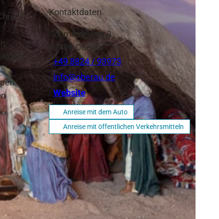
Kontaktdaten
hristi
e
Schmiedeweg 3
in
82496
Oberau
bezieht
+49 8824 / 93973
info@oberau.de
ppen
Website
en
Anreise mit dem Auto
Anreise mit öffentlichen Verkehrsmitteln