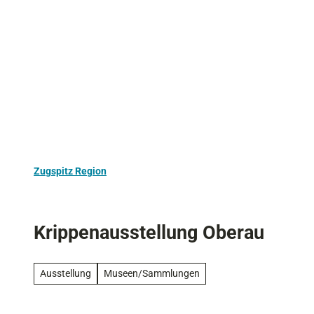
Z
Aktivurlaub
Kultur
Ausflugstipps
u
m
I
n
h
a
l
t
Zugspitz Region
Krippenausstellung Oberau
Ausstellung
Museen/Sammlungen