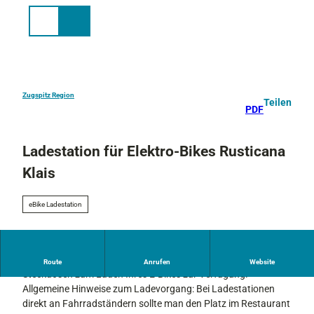
Z
u
Suche
Menü
m
I
n
h
a
Zugspitz Region
Teilen
PDF
l
t
Ladestation für Elektro-Bikes Rusticana
Klais
eBike Ladestation
Dieser Gastronomiebetrieb stellt Ihnen bei Verzehr im Lokal
Route
Anrufen
Website
Steckdosen zum Laden Ihres E-Bikes zur Verfügung.
Allgemeine Hinweise zum Ladevorgang: Bei Ladestationen
direkt an Fahrradständern sollte man den Platz im Restaurant