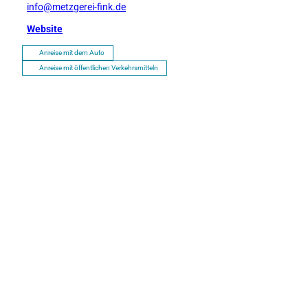
info@metzgerei-fink.de
Website
Anreise mit dem Auto
Anreise mit öffentlichen Verkehrsmitteln