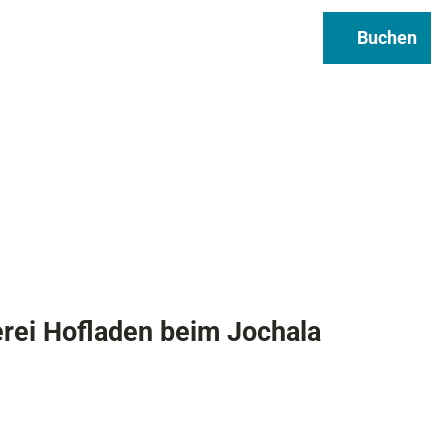
Regional & Genuss
Infos
Buchen
Suche
rei Hofladen beim Jochala