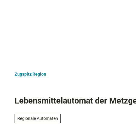
Z
Aktivurlaub
Kultur
Ausflugstipps
u
m
I
n
h
a
l
t
Zugspitz Region
Lebensmittelautomat der Metzge
Regionale Automaten