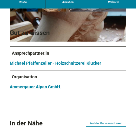
Route
Anrufen
Website
Holzbildhauer, Fassmaler
© Michel Pfaffenzeller
© Michael Pfaffenzeller
Gut zu wissen
© Michael Pfaffenzeller
Ansprechpartner:in
Michael Pfaffenzeller - Holzschnitzerei Klucker
Organisation
Ammergauer Alpen GmbH
In der Nähe
Auf der Karte anschauen