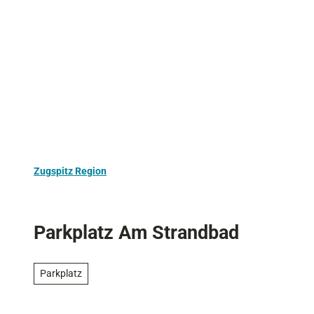
Z
Aktivurlaub
Kultur
Ausflugstipps
u
m
I
n
h
a
l
t
Zugspitz Region
Parkplatz Am Strandbad
Parkplatz