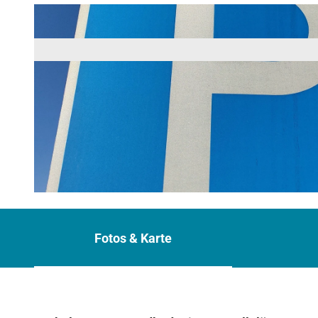
© Zugspitz Region GmbH | KI-optimiert |
CC-BY-NC-ND
Fotos & Karte