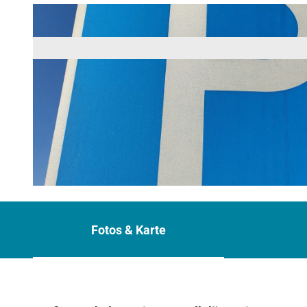
© Zugspitz Region GmbH | KI-optimiert |
CC-BY-NC-ND
Fotos & Karte