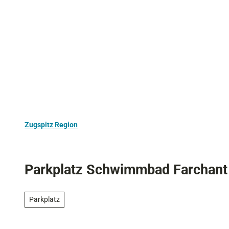
Z
Aktivurlaub
Kultur
Ausflugstipps
u
m
I
n
h
a
l
t
Zugspitz Region
Parkplatz Schwimmbad Farchant
Parkplatz