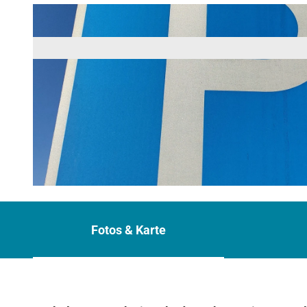
© Zugspitz Region GmbH | KI-optimiert |
CC-BY-NC-ND
Fotos & Karte