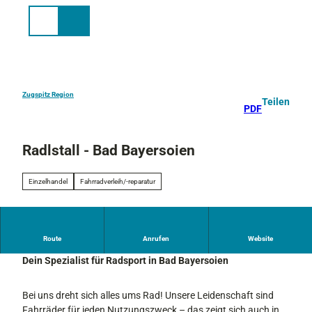
Z
u
Suche
Menü
m
I
n
h
a
Zugspitz Region
Teilen
PDF
l
t
Radlstall - Bad Bayersoien
Einzelhandel
Fahrradverleih/-reparatur
SERVUS IM RADLSTALL!
Route
Anrufen
Website
Dein Spezialist für Radsport in Bad Bayersoien
Bei uns dreht sich alles ums Rad! Unsere Leidenschaft sind
Fahrräder für jeden Nutzungszweck – das zeigt sich auch in