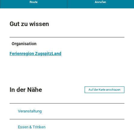
Stromlose Leihräder für den Ort und die Tallagen
Route
Anrufen
_
9
8
Gut zu wissen
6
6
.
j
Organisation
p
Ferienregion ZugspitzLand
e
g
In der Nähe
Auf der Karte anschauen
Veranstaltung
Essen & Trinken