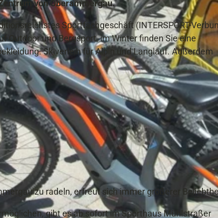
im Zentrum von Oberammergau.
aditionsreichstes Sportfachgeschäft (INTERSPORT-Verbun
f Outdoor und Bergsport, im Winter finden Sie eine
ekleidung. Skiverleih für Alpin und Langlauf. Außerdem
mergau zu radeln, erfreut sich immer größerer Beliebthe
rmöglichen, gibt es ab sofort im Sporthaus Mühlstraßer