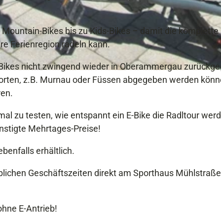
er Mountain-Bikes bis zu Kids-Bikes – damit die komplette
re Ferienregion radeln kann.
e Bikes nicht zwingend wieder in Oberammergau zurückg
orten, z.B. Murnau oder Füssen abgegeben werden könn
ren.
al zu testen, wie entspannt ein E-Bike die Radltour wer
ünstigte Mehrtages-Preise!
enfalls erhältlich.
 üblichen Geschäftszeiten direkt am Sporthaus Mühlstraße
ohne E-Antrieb!