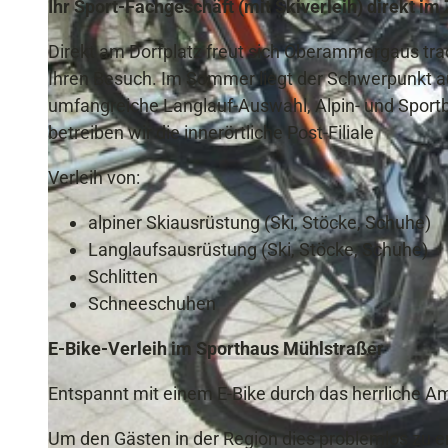
Ihr Sport-Fachgeschäft (mit Skiverleih) direkt 
Direkt am Dorfplatz freut sich Oberammergaus tr
Ihren Besuch. Im Sommer liegt der Schwerpunkt au
umfangreiche Langlauf-Auswahl, Alpin- und Sportb
betreiben wir die innerörtliche Post-Filiale
Verleih von:
alpiner Skiausrüstung (Ski, Stöcke, Schuhe)
Langlaufsausrüstung (Ski, Stöcke, Schuhe)
Schlitten
Schneeschuhen
E-Bike-Verleih im Sporthaus Mühlstraßer
Entspannt mit einem E-Bike durch das herrliche Am
Um den Gästen in der Region dies problemlos zu e