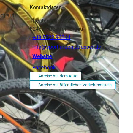
Kontaktdaten
d) auf
Theaterstrasse 2
82487
Oberammergau
+49 8822 93044
info@sport-muehlstrasser.de
Website
Facebook
Anreise mit dem Auto
Anreise mit öffentlichen Verkehrsmitteln
it.