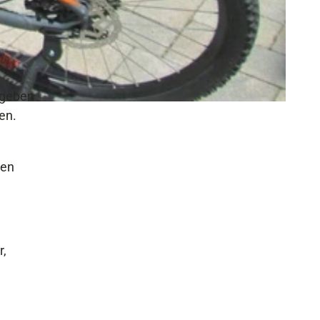
egeben
en.
den
r,