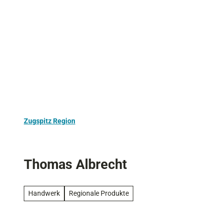
Z
Aktivurlaub
Kultur
Ausflugstipps
u
m
I
n
h
a
l
t
Zugspitz Region
Thomas Albrecht
Handwerk
Regionale Produkte