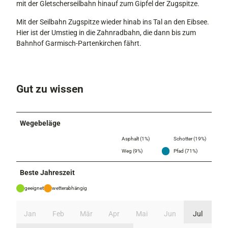
mit der Gletscherseilbahn hinauf zum Gipfel der Zugspitze.
Mit der Seilbahn Zugspitze wieder hinab ins Tal an den Eibsee.
Hier ist der Umstieg in die Zahnradbahn, die dann bis zum
Bahnhof Garmisch-Partenkirchen fährt.
Gut zu wissen
Wegebeläge
Asphalt (1%)
Schotter (19%)
Weg (9%)
Pfad (71%)
Beste Jahreszeit
geeignet
wetterabhängig
Jan
Feb
Mär
Apr
Mai
Jun
Jul