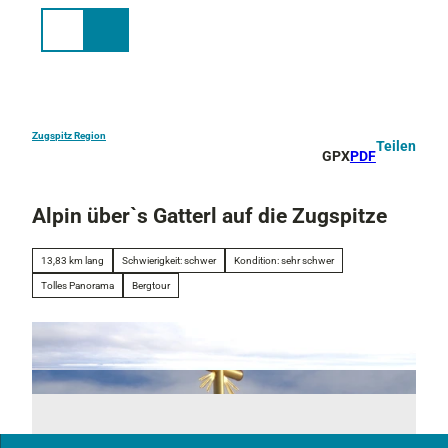
Z
u
Suche
Menü
m
I
n
h
a
Zugspitz Region
Teilen
GPX
PDF
l
t
Alpin über`s Gatterl auf die Zugspitze
13,83 km lang
Schwierigkeit: schwer
Kondition: sehr schwer
Tolles Panorama
Bergtour