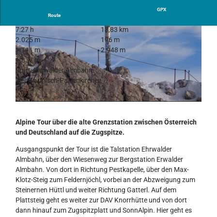
GPX
Route
7:27 h
13,83 km
2.025 m
196 m
1.111 m
2.948 m
1.837 m
Start: Ehrwalder Almbahn
Ziel: Garmisch-Partenkirchen
© Bettina Plank, GaPa Tourismus GmbH | KI-optimiert |
CC-BY-SA
© Bettina Plank, GaPa Tourismus GmbH | KI-optimiert |
CC-BY-SA
Alpine Tour über die alte Grenzstation zwischen Österreich
und Deutschland auf die Zugspitze.
Ausgangspunkt der Tour ist die Talstation Ehrwalder
Almbahn, über den Wiesenweg zur Bergstation Erwalder
Almbahn. Von dort in Richtung Pestkapelle, über den Max-
Klotz-Steig zum Feldernjöchl, vorbei an der Abzweigung zum
Steinernen Hüttl und weiter Richtung Gatterl. Auf dem
Plattsteig geht es weiter zur DAV Knorrhütte und von dort
dann hinauf zum Zugspitzplatt und SonnAlpin. Hier geht es