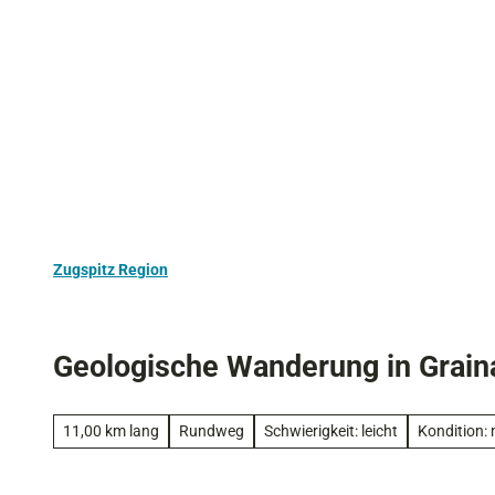
Z
Aktivurlaub
Kultur
Ausflugstipps
u
m
I
n
h
a
l
t
Zugspitz Region
Geologische Wanderung in Grain
11,00 km lang
Rundweg
Schwierigkeit: leicht
Kondition: 