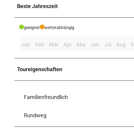
Beste Jahreszeit
geeignet
wetterabhängig
Jan
Feb
Mär
Apr
Mai
Jun
Jul
Aug
S
Toureigenschaften
Familienfreundlich
Rundweg