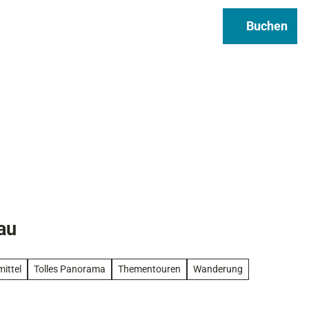
Regional & Genuss
Infos
Buchen
Suche
au
mittel
Tolles Panorama
Thementouren
Wanderung