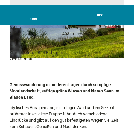
GPX
Route
6:45 h
26,48 km
© mlaessig, Outdooractive Redaktion
© Erika Spengler, Zugspitz Region
239 m
408 m
648 m
862 m
214 m
Start: Bahnhof Bad Kohlgrub
Ziel: Murnau
© Zugspitz Region GmbH; Foto: Erika Spengler
Genusswanderung in niederen Lagen durch sumpfige
Moorlandschaft, saftige grüne Wiesen und klaren Seen im
Blauen Land.
Idyllisches Voralpenland, ein ruhiger Wald und ein See mit
brühmter Insel: diese Etappe führt duch verschiedene
Eindrücke und gibt auf den gut befestigeten Wegen viel Zeit
zum Schauen, Genießen und Nachdenken.