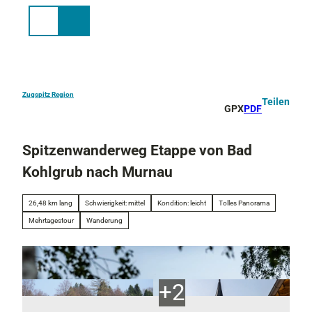
Z
u
Suche
Menü
m
I
n
h
a
Zugspitz Region
Teilen
GPX
PDF
l
t
Spitzenwanderweg Etappe von Bad
Kohlgrub nach Murnau
26,48 km lang
Schwierigkeit: mittel
Kondition: leicht
Tolles Panorama
Mehrtagestour
Wanderung