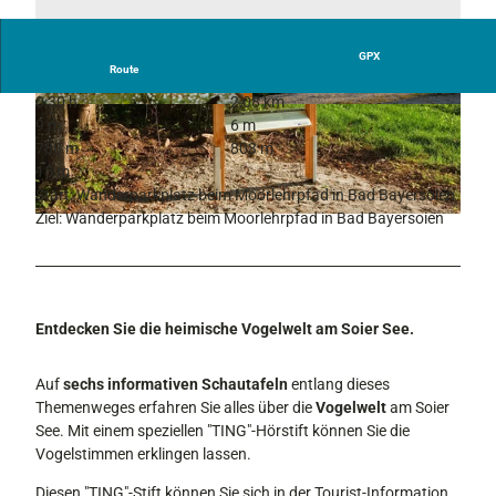
GPX
Route
0:30 h
2,08 km
© Ammergauer Alpen GmbH, Roland E. Richte
© Gemeinde Bad Bayersoien, Roland E. Richte
9 m
6 m
r, Naturpark Ammergauer Alpen
r, Naturpark Ammergauer Alpen
788 m
803 m
15 m
Start: Wanderparkplatz beim Moorlehrpfad in Bad Bayersoien
Ziel: Wanderparkplatz beim Moorlehrpfad in Bad Bayersoien
© Ammergauer Alpen GmbH, Roland E. Richter, Naturpark Ammergauer Alpen
Entdecken Sie die heimische Vogelwelt am Soier See.
Auf
sechs informativen Schautafeln
entlang dieses
Themenweges erfahren Sie alles über die
Vogelwelt
am Soier
See. Mit einem speziellen "TING"-Hörstift können Sie die
Vogelstimmen erklingen lassen.
Diesen "TING"-Stift können Sie sich in der Tourist-Information