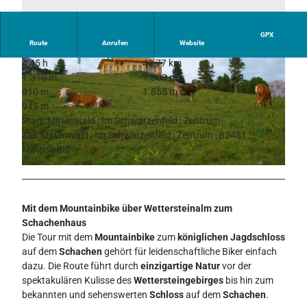
GPX
Route
Anrufen
Website
4:45 h
40,77 km
1.310 m
1.308 m
910 m
1.855 m
945 m
Start: Mittenwald ; Im Schwarzenfeld ; Zentrum
Ziel: Mittenwald ; Im Schwarzenfeld ; Zentrum ; 82481 ;
© Alpenwelt Karwendel | Wolfgang Ehn
Mittenwald
© Alpenwelt Karwendel | Christoph Schober
Mit dem Mountainbike über Wettersteinalm zum
Schachenhaus
Die Tour mit dem
Mountainbike
zum
königlichen Jagdschloss
auf dem
Schachen
gehört für leidenschaftliche Biker einfach
dazu. Die Route führt durch
einzigartige Natur
vor der
spektakulären Kulisse des
Wettersteingebirges
bis hin zum
bekannten und sehenswerten
Schloss
auf dem
Schachen
.