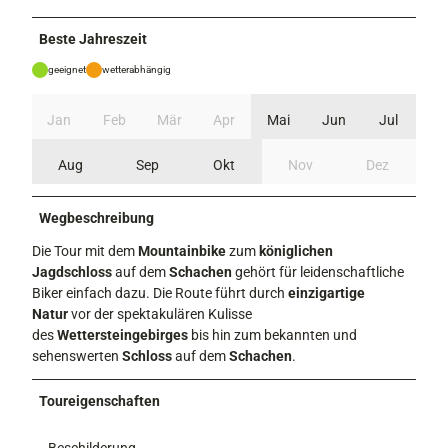
Beste Jahreszeit
geeignet
wetterabhängig
Jan
Feb
Mär
Apr
Mai
Jun
Jul
Aug
Sep
Okt
Nov
Dez
Wegbeschreibung
Die Tour mit dem
Mountainbike
zum
königlichen
Jagdschloss
auf dem
Schachen
gehört für leidenschaftliche
Biker einfach dazu. Die Route führt durch
einzigartige
Natur
vor der spektakulären Kulisse
des
Wettersteingebirges
bis hin zum bekannten und
sehenswerten
Schloss
auf dem
Schachen
.
Toureigenschaften