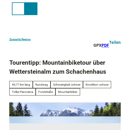
Z
u
Suche
Menü
m
I
n
h
a
Zugspitz Region
Teilen
GPX
PDF
l
t
Tourentipp: Mountainbiketour über
Wettersteinalm zum Schachenhaus
40,77 km lang
Rundweg
Schwierigkeit: schwer
Kondition: schwer
Tolles Panorama
Forststraße
Mountainbiken