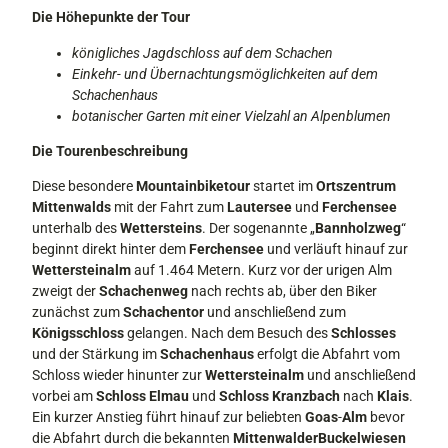
Die Höhepunkte der Tour
königliches Jagdschloss auf dem Schachen
Einkehr- und Übernachtungsmöglichkeiten auf dem
Schachenhaus
botanischer Garten mit einer Vielzahl an Alpenblumen
Die Tourenbeschreibung
Diese besondere
Mountainbiketour
startet im
Ortszentrum
Mittenwalds
mit der Fahrt zum
Lautersee
und
Ferchensee
unterhalb des
Wettersteins
. Der sogenannte „
Bannholzweg
“
beginnt direkt hinter dem
Ferchensee
und verläuft hinauf zur
Wettersteinalm
auf 1.464 Metern. Kurz vor der urigen Alm
zweigt der
Schachenweg
nach rechts ab, über den Biker
zunächst zum
Schachentor
und anschließend zum
Königsschloss
gelangen. Nach dem Besuch des
Schlosses
und der Stärkung im
Schachenhaus
erfolgt die Abfahrt vom
Schloss wieder hinunter zur
Wettersteinalm
und anschließend
vorbei am
Schloss Elmau
und
Schloss Kranzbach
nach
Klais
.
Ein kurzer Anstieg führt hinauf zur beliebten
Goas
-
Alm
bevor
die Abfahrt durch die bekannten
Mittenwalder
Buckelwiesen