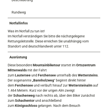
Beschilderung
Rundweg
Notfallinfos
Was im Notfall zu tun ist!
Im Notfall verständigen Sie bitte die nächstgelegene
Rettungsleitstelle. Diese erreichen Sie unabhängig vom
Standort und deutschlandweit unter 112.
Ausrüstung
Diese besondere
Mountainbiketour
startet im
Ortszentrum
Mittenwalds
mit der Fahrt
zum
Lautersee
und
Ferchensee
unterhalb des
Wettersteins
.
Der sogenannte „
Bannholzweg
“ beginnt direkt hinter
dem
Ferchensee
und verläuft hinauf zur
Wettersteinalm
auf
1.464 Metern. Kurz vor der urigen Alm zweigt
der
Schachenweg
nach rechts ab, über den Biker zunächst
zum
Schachentor
und anschließend
zum
Königsschloss
gelangen. Nach dem Besuch