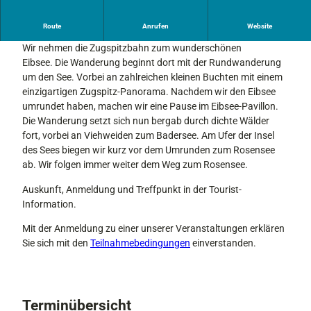
i
b
Anmeldung erforderlich! Mit Gästekarte kostenlos!
Route
Anrufen
Website
s
e
Wir nehmen die Zugspitzbahn zum wunderschönen
e
Eibsee. Die Wanderung beginnt dort mit der Rundwanderung
um den See. Vorbei an zahlreichen kleinen Buchten mit einem
einzigartigen Zugspitz-Panorama. Nachdem wir den Eibsee
umrundet haben, machen wir eine Pause im Eibsee-Pavillon.
Die Wanderung setzt sich nun bergab durch dichte Wälder
fort, vorbei an Viehweiden zum Badersee. Am Ufer der Insel
des Sees biegen wir kurz vor dem Umrunden zum Rosensee
ab. Wir folgen immer weiter dem Weg zum Rosensee.
Auskunft, Anmeldung und Treffpunkt in der Tourist-
Information.
Mit der Anmeldung zu einer unserer Veranstaltungen erklären
Sie sich mit den
Teilnahmebedingungen
einverstanden.
Terminübersicht