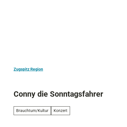
Z
Aktivurlaub
Kultur
Ausflugstipps
u
m
I
n
h
a
l
t
Zugspitz Region
Conny die Sonntagsfahrer
Brauchtum/Kultur
Konzert