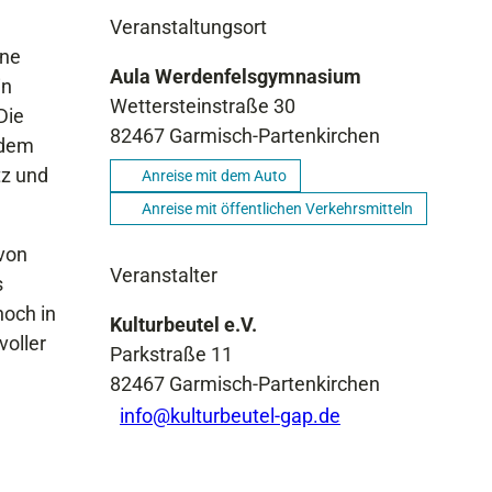
Veranstaltungsort
ine
Aula Werdenfelsgymnasium
in
Wettersteinstraße 30
Die
82467
Garmisch-Partenkirchen
 dem
tz und
Anreise mit dem Auto
Anreise mit öffentlichen Verkehrsmitteln
 von
Veranstalter
s
noch in
Kulturbeutel e.V.
voller
Parkstraße 11
82467
Garmisch-Partenkirchen
info@kulturbeutel-gap.de