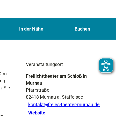
In der Nähe
Buchen
Veranstaltungsort
 Don
Freilichttheater am Schloß in
ung
Murnau
, Sie
Pfarrstraße
82418
Murnau a. Staffelsee
r
kontakt@freies-theater-murnau.de
Website
er