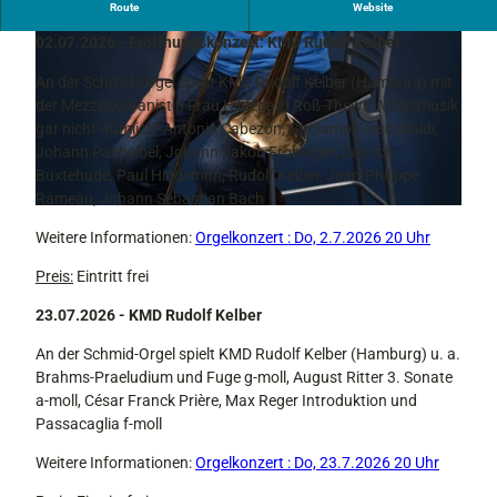
im Rahmen der 8. Werdenfelser Orgelkonzerte
Route
Website
02.07.2026 - Eröffnungskonzert: KMD Rudolf Kelber
An der Schmid-Orgel spielt KMD Rudolf Kelber (Hamburg) mit
der Mezzosopranistin Frau Hildegard Roß-Thews „Volksmusik
gar nicht -tümlich“ Antonio Cabezon, Girolamo Frescobaldi,
Johann Pachelbel, Johann Jakob Froberger, Dietrich
© Evang.-Luth. Kirchengemeinde Garmisch-Partenkirchen
Buxtehude, Paul Hindemith, Rudolf Kelber, Jean-Philippe
Rameau, Johann Sebastian Bach
© Evang.-Luth. Kirchengemeinde Garmisch-Partenkirchen
Weitere Informationen:
Orgelkonzert : Do, 2.7.2026 20 Uhr
Preis:
Eintritt frei
23.07.2026 - KMD Rudolf Kelber
An der Schmid-Orgel spielt KMD Rudolf Kelber (Hamburg) u. a.
Brahms-Praeludium und Fuge g-moll, August Ritter 3. Sonate
a-moll, César Franck Prière, Max Reger Introduktion und
Passacaglia f-moll
Weitere Informationen:
Orgelkonzert : Do, 23.7.2026 20 Uhr