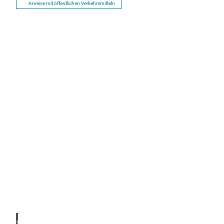
Anreise mit öffentlichen Verkehrsmitteln
P
r
o
s
Zugs
pitz R
p