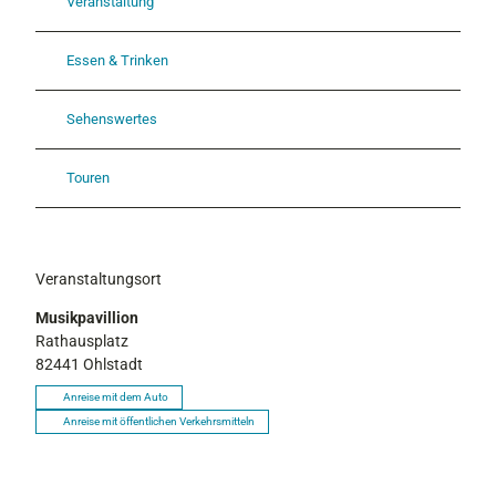
Veranstaltung
o
.
j
Essen & Trinken
p
g
Sehenswertes
Touren
Veranstaltungsort
Musikpavillion
Rathausplatz
82441
Ohlstadt
Anreise mit dem Auto
Anreise mit öffentlichen Verkehrsmitteln