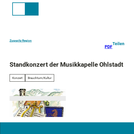
Z
u
Suche
Menü
m
I
n
h
a
Zugspitz Region
Teilen
PDF
l
t
Standkonzert der Musikkapelle Ohlstadt
Konzert
Brauchtum/Kultur
o
h
l