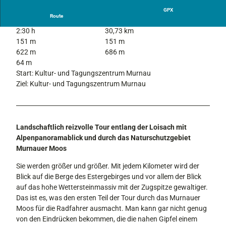
GPX
Route
2:30 h
30,73 km
151 m
151 m
622 m
686 m
64 m
Start: Kultur- und Tagungszentrum Murnau
Ziel: Kultur- und Tagungszentrum Murnau
Landschaftlich reizvolle Tour entlang der Loisach mit
Alpenpanoramablick und durch das Naturschutzgebiet
Murnauer Moos
Sie werden größer und größer. Mit jedem Kilometer wird der
Blick auf die Berge des Estergebirges und vor allem der Blick
auf das hohe Wettersteinmassiv mit der Zugspitze gewaltiger.
Das ist es, was den ersten Teil der Tour durch das Murnauer
Moos für die Radfahrer ausmacht. Man kann gar nicht genug
von den Eindrücken bekommen, die die nahen Gipfel einem