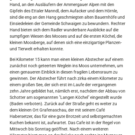
Hand, an den Ausläufern der Ammergauer Alpen mit den
Gipfeln des Ettaler Manndl, dem Aufacker und dem Hörnle,
sind die eng an den Hang geschmiegten alten Bauernhöfe und
Einsiedeleien der Gemeinde Schwaigen zu bewundern. Rechter
Hand bieten sich dem Radler wunderbare Ausblicke auf die
sumpfigen Wiesen des Mooses und auf die ersten Köchel, die
kleinen Moosberge, auf denen sich eine einzigartige Planzen-
und Tierwelt erhalten konnte.
Bei Kilometer 15 kann man einen kleinen Abstecher auf einem
zunächst noch geteerten Weglein ins Moos unternehmen, um
einen genaueren Einblick in diesen fragilen Lebensraum zu
gewinnen. Der Abstecher führt nach zirka einem Kilometer zu
einem großen See, der sich erst im Laufe der vergangenen
zehn Jahre gebildet hat, nämlich erst, nachdem der Abbau von
Schotter am sogenannten "Langen Köchel" eingestellt wurde
(Baden verboten). Zurück auf der Straße geht es weiter zu
dem kleinen Ort Grafenaschau, der mit seinem Café
Habersetzer, das für eine gute Brotzeit und selbstgemachten
Kuchen bekannt ist, aufwartet. Das Cafe ist in der Regel von
Mittwoch bis Sonntag geöffnet. Nach einem weiteren