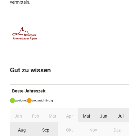
vermitteln.
Gut zu wissen
Beste Jahreszeit
geeignet
wetterabhängig
Jan
Feb
Mär
Apr
Mai
Jun
Jul
Aug
Sep
Okt
Nov
Dez