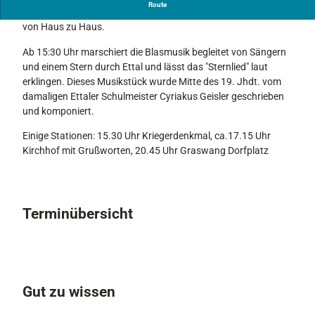
Route
r
In Ettal ziehen am letzten Nachmittag im Jahr die Sternsinger
n
von Haus zu Haus.
.
Ab 15:30 Uhr marschiert die Blasmusik begleitet von Sängern
j
und einem Stern durch Ettal und lässt das "Sternlied" laut
p
erklingen. Dieses Musikstück wurde Mitte des 19. Jhdt. vom
g
damaligen Ettaler Schulmeister Cyriakus Geisler geschrieben
und komponiert.
Einige Stationen: 15.30 Uhr Kriegerdenkmal, ca.17.15 Uhr
Kirchhof mit Grußworten, 20.45 Uhr Graswang Dorfplatz
Terminübersicht
Gut zu wissen