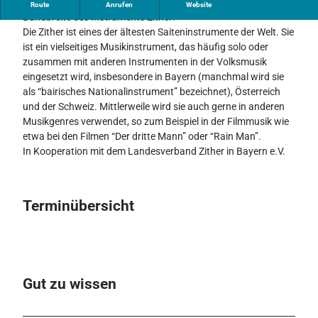
Lassen Sie sich überraschen von der musikalischen
Route
Anrufen
Website
Bandbreite des Instruments Zither!
Die Zither ist eines der ältesten Saiteninstrumente der Welt. Sie
ist ein vielseitiges Musikinstrument, das häufig solo oder
zusammen mit anderen Instrumenten in der Volksmusik
eingesetzt wird, insbesondere in Bayern (manchmal wird sie
als “bairisches Nationalinstrument” bezeichnet), Österreich
und der Schweiz. Mittlerweile wird sie auch gerne in anderen
Musikgenres verwendet, so zum Beispiel in der Filmmusik wie
etwa bei den Filmen “Der dritte Mann” oder “Rain Man”.
In Kooperation mit dem Landesverband Zither in Bayern e.V.
Terminübersicht
Gut zu wissen