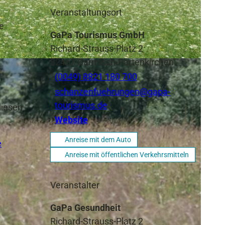
Veranstaltungsort
e
GaPa Tourismus GmbH
Richard-Strauss-Platz 2
82467
Garmisch-Partenkirchen
(0049) 8821 180 700
schanzenfuehrungen@gapa-
tourismus.de
diesen
Website
Anreise mit dem Auto
e
Anreise mit öffentlichen Verkehrsmitteln
Veranstalter
GaPa Gesundheit
Richard-Strauss-Platz 2