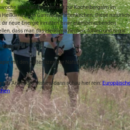
woche über den Riessersee zur Kochelbergalm im
 Heilklimas von Garmisch-Partenkirchen. Diese natürlich
 dir neue Energie inmitten einer atemberaubenden
ellen, dass man das Heilklima riechen, fühlen und sogar
© GaPa Tourismus GmbH
Kilometer
rapie mit den Kältereizen der Natur und freuen uns euch 
teren Angebote wissen, dann schau hier rein:
Europäisch
chen