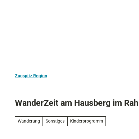
Z
Aktivurlaub
Kultur
Ausflugstipps
u
m
I
n
h
a
l
t
Zugspitz Region
WanderZeit am Hausberg im Rah
Wanderung
Sonstiges
Kinderprogramm