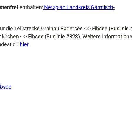
stenfrei
enthalten:
Netzplan Landkreis Garmisch-
für die Teilstrecke Grainau Badersee <-> Eibsee (Buslinie
irchen <-> Eibsee (Buslinie #323). Weitere Informatione
indest du
hier
.
ibsee