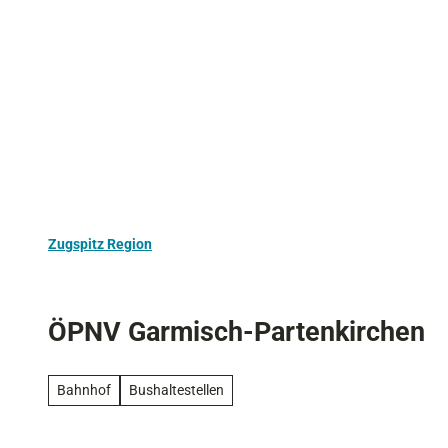
Z
Aktivurlaub
Kultur
Ausflugstipps
u
m
I
n
h
a
l
t
Zugspitz Region
ÖPNV Garmisch-Partenkirchen
Bahnhof
Bushaltestellen