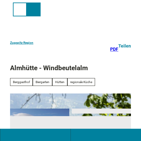
Z
u
Suche
Menü
m
I
n
h
a
Zugspitz Region
Teilen
PDF
l
t
Almhütte - Windbeutelalm
Berggasthof
Biergarten
Hütten
regionale Küche