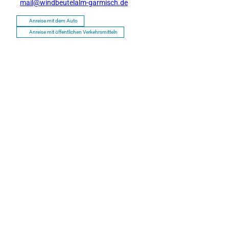
mail@windbeutelalm-garmisch.de
Anreise mit dem Auto
Anreise mit öffentlichen Verkehrsmitteln
P
r