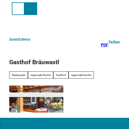
Z
u
Suche
Menü
m
I
n
h
a
Zugspitz Region
Teilen
PDF
l
t
Gasthof Bräuwastl
Restaurant
regionale Küche
Gasthof
regionale Küche
© Bräuwastl