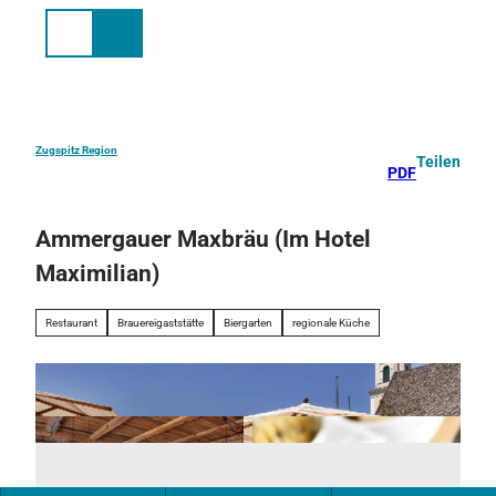
Z
u
Suche
Menü
m
I
n
h
a
Zugspitz Region
Teilen
PDF
l
t
Ammergauer Maxbräu (Im Hotel
Maximilian)
Restaurant
Brauereigaststätte
Biergarten
regionale Küche