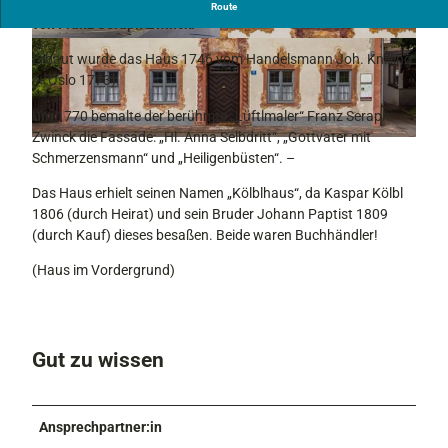
Das sog. Kölblhaus ist ein Wohnhaus mit Fassadenmalerei
Route
von Franz Seraph Zwinck.
© Ammergauer Alpen GmbH, Eberhard Starosc
© AMMERGAUER ALPEN GMBH
zik
Erbaut wurde das Haus 1746 vom Handelsmann Joh. Knilling
(+ Oslo 1773).
Um 1770 bemalte der berühmte „Lüftlmaler“ Franz Seraph
Zwinck die Fassade: „Hl. Anna Selbdritt“, „Gottvater mit
© AMMERGAUER ALPEN GMBH
Schmerzensmann“ und „Heiligenbüsten“. –
Das Haus erhielt seinen Namen „Kölblhaus“, da Kaspar Kölbl
1806 (durch Heirat) und sein Bruder Johann Paptist 1809
(durch Kauf) dieses besaßen. Beide waren Buchhändler!
(Haus im Vordergrund)
Gut zu wissen
Ansprechpartner:in