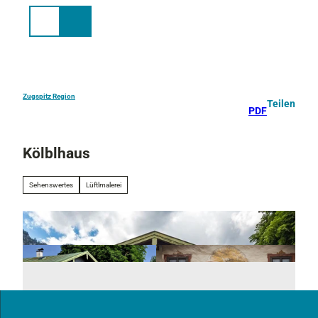
Z
u
Suche
Menü
m
I
n
h
a
Zugspitz Region
Teilen
PDF
l
t
Kölblhaus
Sehenswertes
Lüftlmalerei