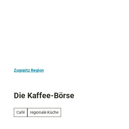
Z
Aktivurlaub
Kultur
Ausflugstipps
u
m
I
n
h
a
l
t
Zugspitz Region
Die Kaffee-Börse
Café
regionale Küche