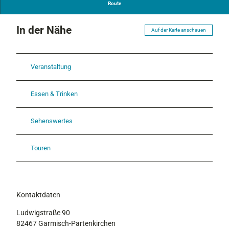
Route
a
In der Nähe
Auf der Karte anschauen
Veranstaltung
Essen & Trinken
Sehenswertes
Touren
Kontaktdaten
Ludwigstraße 90
82467
Garmisch-Partenkirchen