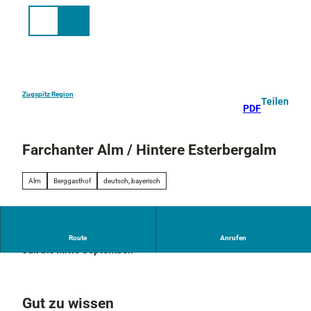
Z
u
Suche
Menü
m
I
n
h
a
Zugspitz Region
Teilen
PDF
l
t
Farchanter Alm / Hintere Esterbergalm
Alm
Berggasthof
deutsch, bayerisch
Gehzeit ab Farchant: ca. 2 Stunden (1.286 m)
geöffnet ab
Route
Anrufen
Juli bis Mitte September.
Gut zu wissen