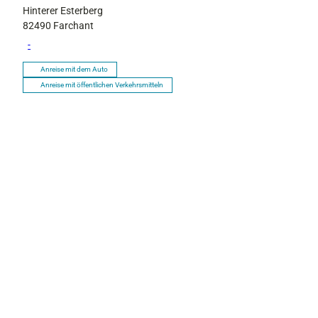
Hinterer Esterberg
82490
Farchant
-
Anreise mit dem Auto
Anreise mit öffentlichen Verkehrsmitteln