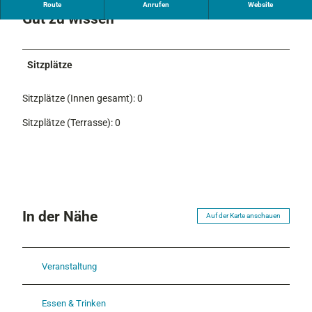
Route
Anrufen
Website
c
Gut zu wissen
u
r
e
Sitzplätze
H
o
Sitzplätze (Innen gesamt): 0
t
e
Sitzplätze (Terrasse): 0
l
In der Nähe
Auf der Karte anschauen
Veranstaltung
Essen & Trinken