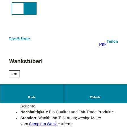
Z
u
Suche
Menü
m
I
n
h
a
Zugspitz Region
Teilen
PDF
l
t
Wankstüberl
Café
Route
Website
Kulinarik:
Hausmannskost & traditionelle bayerische
Gerichte
Nachhaltigkeit:
Bio-Qualität und Fair-Trade-Produkte
Standort:
Wankbahn-Talstation; wenige Meter
vom
Camp am Wank
entfernt