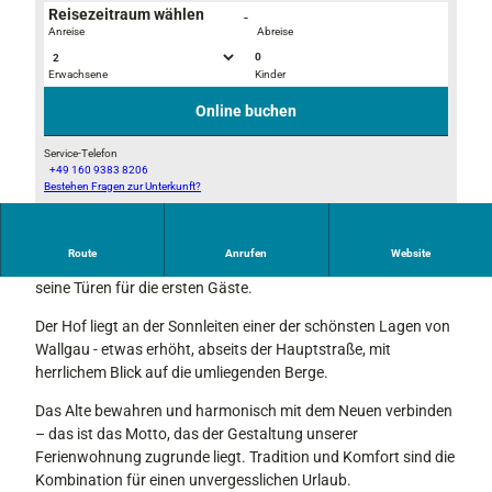
Reisezeitraum wählen
-
Anreise
Abreise
0
Erwachsene
Kinder
A
A
m
m
Online buchen
S
S
o
o
Service-Telefon
+49 160 9383 8206
n
n
Bestehen Fragen zur Unterkunft?
N
n
n
e
l
l
u
e
e
Route
Anrufen
Website
e
Im Sommer 2026 öffnet der neu umgebaute Sonnleitenhof
i
i
r
seine Türen für die ersten Gäste.
t
t
ö
e
e
Der Hof liegt an der Sonnleiten einer der schönsten Lagen von
f
n
n
Wallgau - etwas erhöht, abseits der Hauptstraße, mit
f
h
h
herrlichem Blick auf die umliegenden Berge.
n
o
o
u
f
f
Das Alte bewahren und harmonisch mit dem Neuen verbinden
n
s
– das ist das Motto, das der Gestaltung unserer
g
e
Ferienwohnung zugrunde liegt. Tradition und Komfort sind die
i
Kombination für einen unvergesslichen Urlaub.