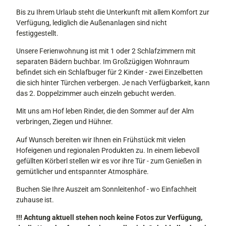
t
Bis zu Ihrem Urlaub steht die Unterkunft mit allem Komfort zur
l
Verfügung, lediglich die Außenanlagen sind nicht
i
festiggestellt.
c
h
Unsere Ferienwohnung ist mit 1 oder 2 Schlafzimmern mit
e
separaten Bädern buchbar. Im Großzügigen Wohnraum
A
befindet sich ein Schlafbuger für 2 Kinder - zwei Einzelbetten
n
die sich hinter Türchen verbergen. Je nach Verfügbarkeit, kann
s
das 2. Doppelzimmer auch einzeln gebucht werden.
i
c
Mit uns am Hof leben Rinder, die den Sommer auf der Alm
h
verbringen, Ziegen und Hühner.
t
Auf Wunsch bereiten wir Ihnen ein Frühstück mit vielen
Hofeigenen und regionalen Produkten zu. In einem liebevoll
gefüllten Körberl stellen wir es vor ihre Tür - zum Genießen in
gemütlicher und entspannter Atmosphäre.
Buchen Sie Ihre Auszeit am Sonnleitenhof - wo Einfachheit
zuhause ist.
!!! Achtung aktuell stehen noch keine Fotos zur Verfügung,