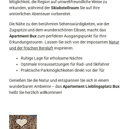
Möglichkeit, die Region auf umweltfreundliche Weise zu
3
erkunden, während der
Skiabstellraum
Sie auf Ihre
8
winterlichen Abenteuer vorbereitet.
0
Die Nähe zu den berühmten Sehenswürdigkeiten, wie der
0
Zugspitze und dem wunderschönen Eibsee, macht das
2
Apartment Bux
zum perfekten Ausgangspunkt für Ihre
_
Erkundungstouren. Lassen Sie sich von der imposanten
Natur
2
und der frischen Bergluft
inspirieren.
3
3
Ruhige Lage für erholsame Nächte
8
Optimale Voraussetzungen für Rad- und Skifahrer
4
Praktische Parkmöglichkeiten direkt vor der Tür
2
1
Genießen Sie die Natur und entspannen Sie sich in einem
1
wunderbaren Ambiente – das
Apartement Lieblingsplatz Bux
4
heißt Sie herzlich willkommen!
7
9
0
2
6
7