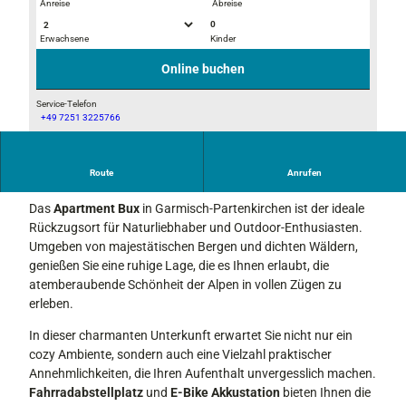
Anreise
Abreise
0
Erwachsene
Kinder
5
I
2
M
Online buchen
1
G
0
-
Service-Telefon
+49 7251 3225766
4
2
B
9
0
a
2
2
l
Route
Anrufen
Erleben Sie Natur pur im Apartment Lieblingsplatz Bux
9
2
k
_
0
Das
Apartment Bux
in Garmisch-Partenkirchen ist der ideale
o
1
1
Rückzugsort für Naturliebhaber und Outdoor-Enthusiasten.
n
0
2
Umgeben von majestätischen Bergen und dichten Wäldern,
5
5
genießen Sie eine ruhige Lage, die es Ihnen erlaubt, die
4
-
atemberaubende Schönheit der Alpen in vollen Zügen zu
1
W
erleben.
6
A
6
0
In dieser charmanten Unterkunft erwartet Sie nicht nur ein
3
0
cozy Ambiente, sondern auch eine Vielzahl praktischer
2
1
Annehmlichkeiten, die Ihren Aufenthalt unvergesslich machen.
1
0
Fahrradabstellplatz
und
E-Bike Akkustation
bieten Ihnen die
4