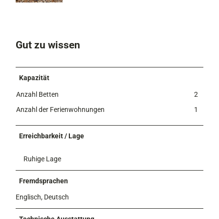
2
8
9
6
Gut zu wissen
_
n
Kapazität
Anzahl Betten
2
Anzahl der Ferienwohnungen
1
Erreichbarkeit / Lage
Ruhige Lage
Fremdsprachen
Englisch, Deutsch
Technische Ausstattung