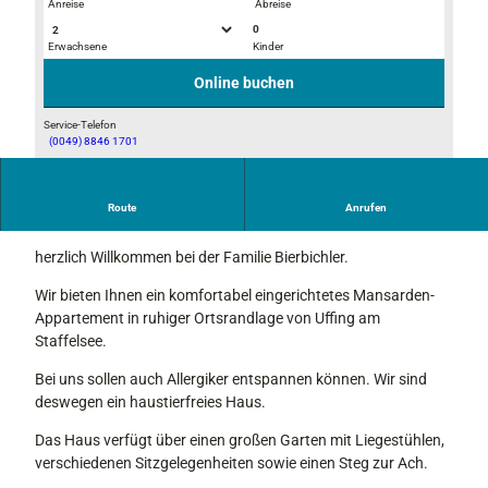
Anreise
Abreise
0
Erwachsene
Kinder
© Picasa
© Picasa
Online buchen
Service-Telefon
(0049) 8846 1701
B
e
i
Route
Anrufen
Bei uns Dahoam,
u
n
herzlich Willkommen bei der Familie Bierbichler.
s
Wir bieten Ihnen ein komfortabel eingerichtetes Mansarden-
D
Appartement in ruhiger Ortsrandlage von Uffing am
a
Staffelsee.
h
o
Bei uns sollen auch Allergiker entspannen können. Wir sind
a
deswegen ein haustierfreies Haus.
m
Das Haus verfügt über einen großen Garten mit Liegestühlen,
verschiedenen Sitzgelegenheiten sowie einen Steg zur Ach.