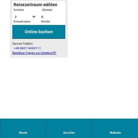
Reisezeitraum wählen
-
Anreise
Abreise
0
Erwachsene
Kinder
Online buchen
Service-Telefon
+49 8821 9439111
Bestehen Fragen zur Unterkunft?
Ein ideales Ziel für Ganzjahres-Camper ist der komplett
Route
Anrufen
Website